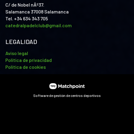
C/ de Nobel nÂº37.
Salamanca 37008 Salamanca
Tel. +34 634 343 705
catedralpadelclub@gmail.com
LEGALIDAD
Aviso legal
Política de privacidad
Política de cookies
Software de gestión de centros deportivos
Las cookies de este sitio web se usan para personalizar el
contenido y los anuncios, ofrecer funciones de redes sociales
y analizar el tráfico. Además, compartimos información
sobre el uso que haga del sitio web con nuestros partners de
redes sociales, publicidad y análisis web, quienes pueden