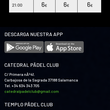
6
6
6
21:00
€
€
€
DESCARGA NUESTRA APP
CATEDRAL PÃDEL CLUB
C/ Primera nÂº41.
Carbajosa de la Sagrada 37188 Salamanca
Tel. +34 634 343 705
catedralpadelclub@gmail.com
TEMPLO PÃDEL CLUB