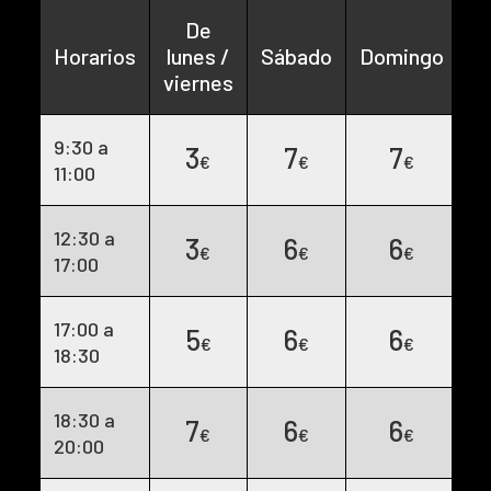
De
Horarios
lunes /
Sábado
Domingo
viernes
9:30 a
3
7
7
€
€
€
11:00
12:30 a
3
6
6
€
€
€
17:00
17:00 a
5
6
6
€
€
€
18:30
18:30 a
7
6
6
€
€
€
20:00