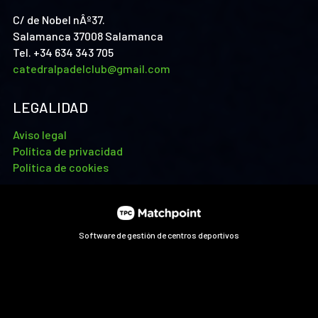
C/ de Nobel nÂº37.
Salamanca 37008 Salamanca
Tel. +34 634 343 705
catedralpadelclub@gmail.com
LEGALIDAD
Aviso legal
Política de privacidad
Política de cookies
Software de gestión de centros deportivos
Las cookies de este sitio web se usan para personalizar el
contenido y los anuncios, ofrecer funciones de redes sociales
y analizar el tráfico. Además, compartimos información
sobre el uso que haga del sitio web con nuestros partners de