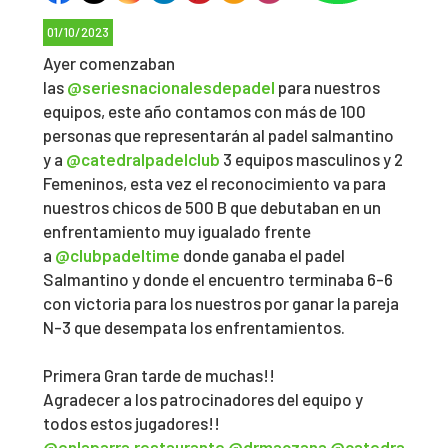
01/10/2023
Ayer comenzaban
las
@seriesnacionalesdepadel
para nuestros
equipos, este año contamos con más de 100
personas que representarán al padel salmantino
y a
@catedralpadelclub
3 equipos masculinos y 2
Femeninos, esta vez el reconocimiento va para
nuestros chicos de 500 B que debutaban en un
enfrentamiento muy igualado frente
a
@clubpadeltime
donde ganaba el padel
Salmantino y donde el encuentro terminaba 6-6
con victoria para los nuestros por ganar la pareja
N-3 que desempata los enfrentamientos.
Primera Gran tarde de muchas!!
Agradecer a los patrocinadores del equipo y
todos estos jugadores!!
@enlaparra.restaurante
@drmaczana
@catedralpade